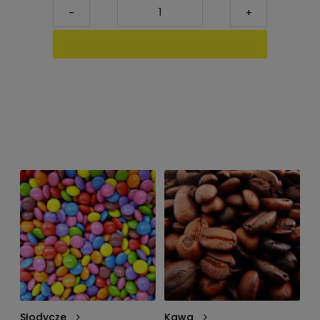
-
+
Słodycze
Kawa