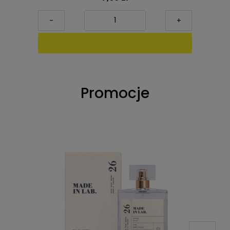
-
+
Promocje