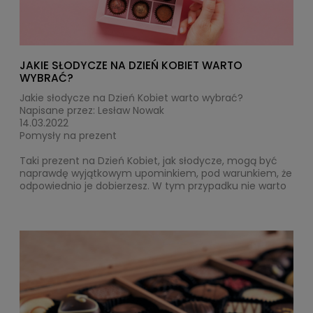
JAKIE SŁODYCZE NA DZIEŃ KOBIET WARTO
WYBRAĆ?
Jakie słodycze na Dzień Kobiet warto wybrać?
Napisane przez: Lesław Nowak
14.03.2022
Pomysły na prezent
Taki
prezent na Dzień Kobiet
, jak
słodycze
, mogą być
naprawdę wyjątkowym upominkiem, pod warunkiem, że
odpowiednio je dobierzesz. W tym przypadku nie warto
stawiać na jakiekolwiek słodkości! Wybierz takie, które
naprawdę sprawią bliskiej osobie przyjemność. Postaw
na jej ulubione smaki bądź marki. Do takich zakupów po
prostu warto się przygotować. Zwróć uwagę na to, jakie
rodzaje przekąsek wybiera najczęściej, o jakich często
mówi, a na jakie ma ochotę, ale uważa, że są za drogie?
Dzięki temu będziesz mógł stworzyć idealny zestaw,
który naprawdę zapadnie jej na długi w pamięć!
Prezent dla żony na Dzień Kobiet musi być wyjątkowy!
Najważniejsza kobieta w Twoim życiu zasługuje na