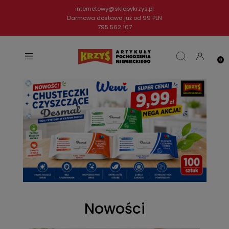
internetowy@sklepykrzys.pl
Darmowa dostawa już od 99 PLN
795 562 107
Nowości