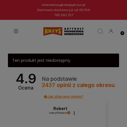
internetowy@sklepykrzys.pl
Darmowa dostawa już od 99 PLN
795 562 107
Ten produkt jest niedostępny.
4.9
Na podstawie
2437
opinii
z całego okresu
Ocena
Jak zbieramy opinie?
Robert
zweryfikowano