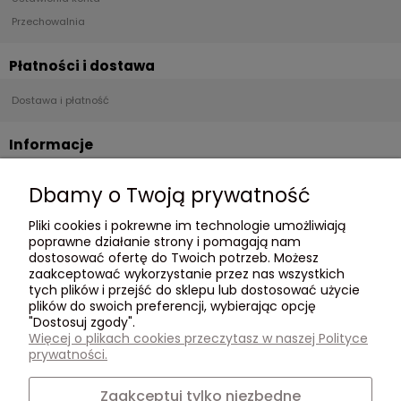
Przechowalnia
Płatności i dostawa
Dostawa i płatność
Informacje
Regulamin
Dbamy o Twoją prywatność
Polityka Prywatności
Pliki cookies i pokrewne im technologie umożliwiają
poprawne działanie strony i pomagają nam
O nas
dostosować ofertę do Twoich potrzeb. Możesz
zaakceptować wykorzystanie przez nas wszystkich
O Nas
tych plików i przejść do sklepu lub dostosować użycie
plików do swoich preferencji, wybierając opcję
Opinie Trustmate
"Dostosuj zgody".
Kontakt
Więcej o plikach cookies przeczytasz w naszej Polityce
795 562 107
prywatności.
Zaakceptuj tylko niezbędne
Social