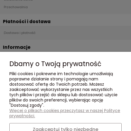
Przechowalnia
Płatności i dostawa
Dostawa i płatność
Informacje
Regulamin
Dbamy o Twoją prywatność
Polityka Prywatności
Pliki cookies i pokrewne im technologie umożliwiają
poprawne działanie strony i pomagają nam
O nas
dostosować ofertę do Twoich potrzeb. Możesz
zaakceptować wykorzystanie przez nas wszystkich
O Nas
tych plików i przejść do sklepu lub dostosować użycie
plików do swoich preferencji, wybierając opcję
Opinie Trustmate
"Dostosuj zgody".
Kontakt
Więcej o plikach cookies przeczytasz w naszej Polityce
795 562 107
prywatności.
Zaakceptuj tylko niezbędne
Social