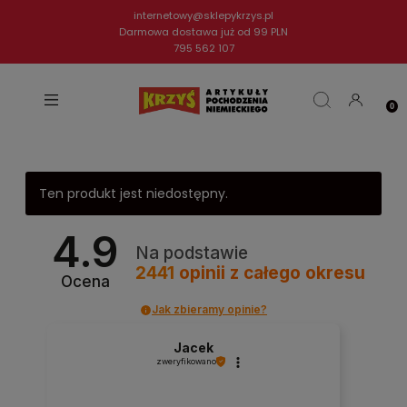
internetowy@sklepykrzys.pl
Darmowa dostawa już od 99 PLN
795 562 107
Ten produkt jest niedostępny.
4.9
Na podstawie
2441
opinii
z całego okresu
Ocena
Jak zbieramy opinie?
Jacek
zweryfikowano