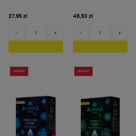
27,96 zł
48,93 zł
-
+
-
+
NOWOŚĆ
NOWOŚĆ