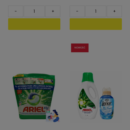
-
+
-
+
NOWOŚĆ