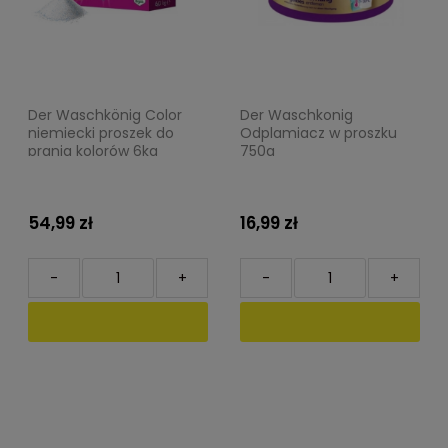
Der Waschkönig Color
Der Waschkonig
niemiecki proszek do
Odplamiacz w proszku
prania kolorów 6kg
750g
54,99 zł
16,99 zł
-
+
-
+