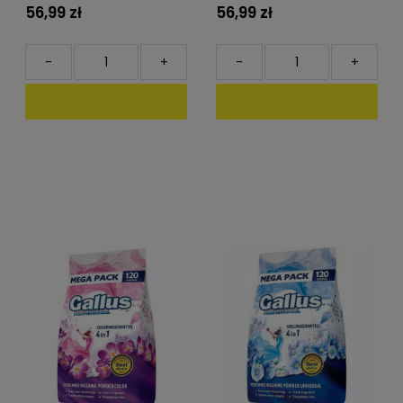
56,99 zł
56,99 zł
-
+
-
+