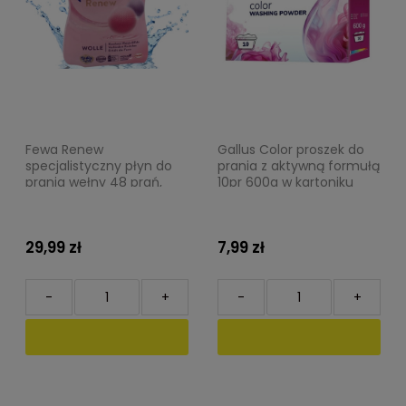
Fewa Renew
Gallus Color proszek do
specjalistyczny płyn do
prania z aktywną formułą
prania wełny 48 prań,
10pr 600g w kartoniku
2,64 l Henkel
29,99 zł
7,99 zł
-
+
-
+