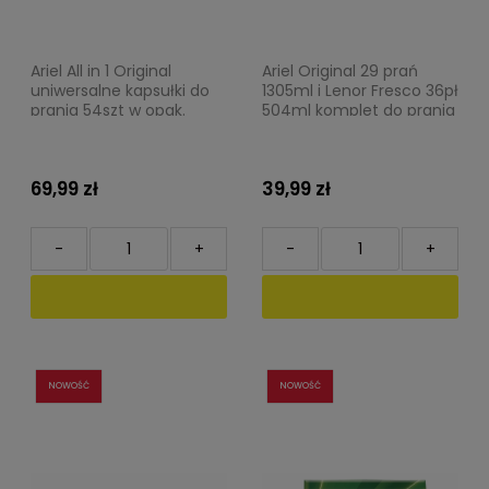
Ariel All in 1 Original
Ariel Original 29 prań
uniwersalne kapsułki do
1305ml i Lenor Fresco 36pł
prania 54szt w opak.
504ml komplet do prania
69,99 zł
39,99 zł
-
+
-
+
NOWOŚĆ
NOWOŚĆ