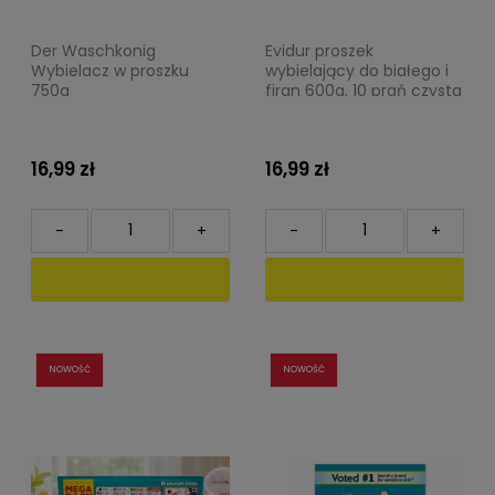
Der Waschkonig
Evidur proszek
Wybielacz w proszku
wybielający do białego i
750g
firan 600g, 10 prań czysta
biel
16,99 zł
16,99 zł
-
+
-
+
NOWOŚĆ
NOWOŚĆ