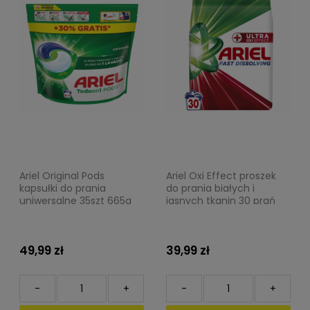
Ariel Original Pods
Ariel Oxi Effect proszek
kapsułki do prania
do prania białych i
uniwersalne 35szt 665g
jasnych tkanin 30 prań
1,65kg
49,99 zł
39,99 zł
-
+
-
+