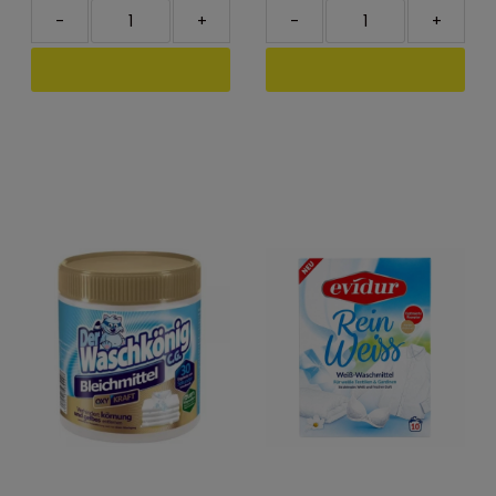
-
+
-
+