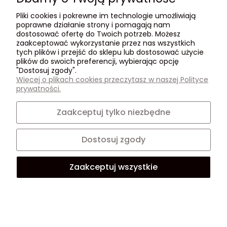
Pliki cookies i pokrewne im technologie umożliwiają
poprawne działanie strony i pomagają nam
dostosować ofertę do Twoich potrzeb. Możesz
zaakceptować wykorzystanie przez nas wszystkich
tych plików i przejść do sklepu lub dostosować użycie
plików do swoich preferencji, wybierając opcję
"Dostosuj zgody".
Gama 3in1 Universal
Heitmann Chusteczki do
Więcej o plikach cookies przeczytasz w naszej Polityce
proszek 100prań
prania 20szt
prywatności.
skuteczny na plamy,
świeży zapach, 6kg
Zaakceptuj tylko niezbędne
54,99 zł
12,99 zł
Dostosuj zgody
Cena regularna:
69,99 zł
-
+
Najniższa cena:
Zaakceptuj wszystkie
69,99 zł
-
+