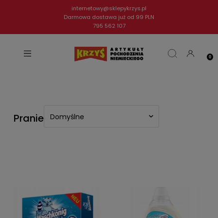
internetowy@sklepykrzys.pl
Darmowa dostawa już od 99 PLN
795 562 107
Pranie