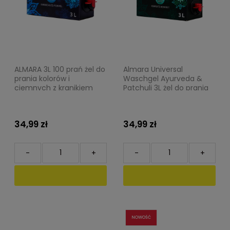
ALMARA 3L 100 prań żel do
Almara Universal
prania kolorów i
Waschgel Ayurveda &
ciemnych z kranikiem
Patchuli 3L żel do prania
dozującym
na 100 prań
34,99 zł
34,99 zł
-
+
-
+
NOWOŚĆ