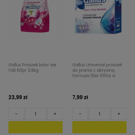
Gallus Proszek kolor we
Gallus Universal proszek
folii 60pr 3,9kg
do prania z aktywną
formułą 10pr 600g w
kartoniku
23,99 zł
7,99 zł
-
+
-
+