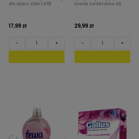
dla dzieci 43pł 1,419l
prania syntetyków 48
prań, 2,64 l Henkel
17,99 zł
29,99 zł
-
+
-
+