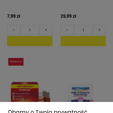
7,99 zł
29,99 zł
-
+
-
+
PROMOCJA
Dbamy o Twoją prywatność