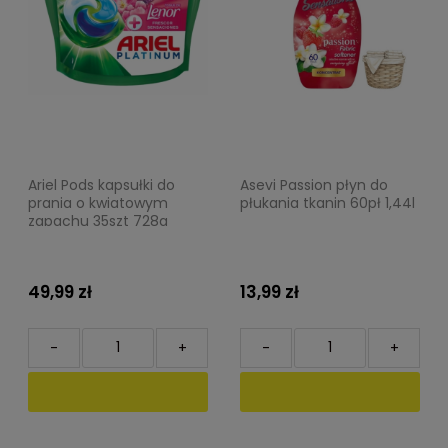
Ariel Pods kapsułki do
Asevi Passion płyn do
prania o kwiatowym
płukania tkanin 60pł 1,44l
zapachu 35szt 728g
49,99 zł
13,99 zł
-
+
-
+