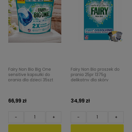
Fairy Non Bio Big One
Fairy Non Bio proszek do
sensitive kapsułki do
prania 25pr 1375g
prania dla dzieci 35szt
delikatny dla skóry
1389,5g
66,99 zł
34,99 zł
-
+
-
+