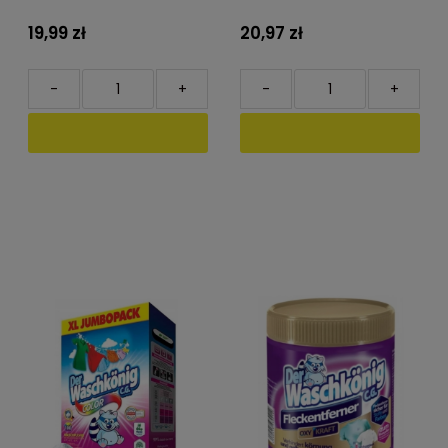
19,99 zł
20,97 zł
-
+
-
+