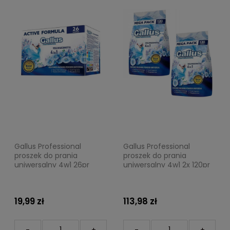
Gallus Professional
Gallus Professional
proszek do prania
proszek do prania
uniwersalny 4w1 26pr
uniwersalny 4w1 2x 120pr
1,3kg
6,6kg
19,99 zł
113,98 zł
-
+
-
+