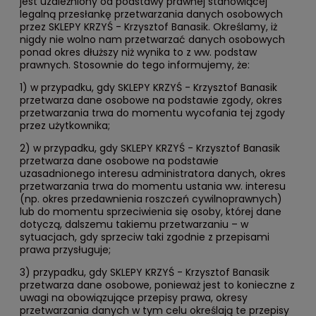
jest uzależniony od podstawy prawnej stanowiącej
legalną przesłankę przetwarzania danych osobowych
przez SKLEPY KRZYŚ - Krzysztof Banasik. Określamy, iż
nigdy nie wolno nam przetwarzać danych osobowych
ponad okres dłuższy niż wynika to z ww. podstaw
prawnych. Stosownie do tego informujemy, że:
1) w przypadku, gdy SKLEPY KRZYŚ - Krzysztof Banasik
przetwarza dane osobowe na podstawie zgody, okres
przetwarzania trwa do momentu wycofania tej zgody
przez użytkownika;
2) w przypadku, gdy SKLEPY KRZYŚ - Krzysztof Banasik
przetwarza dane osobowe na podstawie
uzasadnionego interesu administratora danych, okres
przetwarzania trwa do momentu ustania ww. interesu
(np. okres przedawnienia roszczeń cywilnoprawnych)
lub do momentu sprzeciwienia się osoby, której dane
dotyczą, dalszemu takiemu przetwarzaniu – w
sytuacjach, gdy sprzeciw taki zgodnie z przepisami
prawa przysługuje;
3) przypadku, gdy SKLEPY KRZYŚ - Krzysztof Banasik
przetwarza dane osobowe, ponieważ jest to konieczne z
uwagi na obowiązujące przepisy prawa, okresy
przetwarzania danych w tym celu określają te przepisy