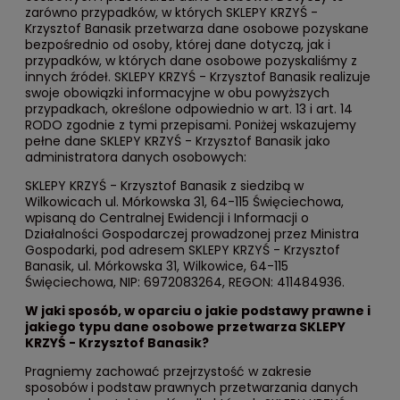
zarówno przypadków, w których SKLEPY KRZYŚ -
Krzysztof Banasik przetwarza dane osobowe pozyskane
bezpośrednio od osoby, której dane dotyczą, jak i
przypadków, w których dane osobowe pozyskaliśmy z
innych źródeł. SKLEPY KRZYŚ - Krzysztof Banasik realizuje
swoje obowiązki informacyjne w obu powyższych
przypadkach, określone odpowiednio w art. 13 i art. 14
RODO zgodnie z tymi przepisami. Poniżej wskazujemy
pełne dane SKLEPY KRZYŚ - Krzysztof Banasik jako
administratora danych osobowych:
SKLEPY KRZYŚ - Krzysztof Banasik z siedzibą w
Wilkowicach ul. Mórkowska 31, 64-115 Święciechowa,
wpisaną do Centralnej Ewidencji i Informacji o
Działalności Gospodarczej prowadzonej przez Ministra
Gospodarki, pod adresem SKLEPY KRZYŚ - Krzysztof
Banasik, ul. Mórkowska 31, Wilkowice, 64-115
Święciechowa, NIP: 6972083264, REGON: 411484936.
W jaki sposób, w oparciu o jakie podstawy prawne i
jakiego typu dane osobowe przetwarza
SKLEPY
KRZYŚ - Krzysztof Banasik
?
Pragniemy zachować przejrzystość w zakresie
sposobów i podstaw prawnych przetwarzania danych