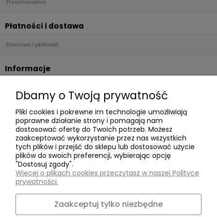
Przechowalnia
Płatności i dostawa
Dostawa i płatność
Informacje
Regulamin
Dbamy o Twoją prywatność
Polityka Prywatności
Pliki cookies i pokrewne im technologie umożliwiają
poprawne działanie strony i pomagają nam
O nas
dostosować ofertę do Twoich potrzeb. Możesz
zaakceptować wykorzystanie przez nas wszystkich
O Nas
tych plików i przejść do sklepu lub dostosować użycie
plików do swoich preferencji, wybierając opcję
Opinie Trustmate
"Dostosuj zgody".
Kontakt
Więcej o plikach cookies przeczytasz w naszej Polityce
795 562 107
prywatności.
Zaakceptuj tylko niezbędne
Social