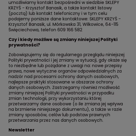
umożliwiamy kontakt bezpośredni w siedzibie SKLEPY
KRZYŚ - Krzysztof Banasik, a także kontakt listowy
(pocztą) lub kontakt telefoniczny i w tym celu
podajemy poniższe dane kontaktowe: SKLEPY KRZYŚ -
Krzysztof Banasik, ul. Mórkowska 31, Wilkowice, 64-115
Święciechowa, telefon 609 166 582
Czy i kiedy możliwe są zmiany niniejszej Polityki
prywatności?
Zobowiązujemy się do regularnego przeglądu niniejszej
Polityki prywatności i jej zmiany w sytuacji, gdy okaże się
to niezbędne lub pożądane z uwagi na: nowe przepisy
prawa, nowe wytyczne organów odpowiedzialnych za
nadzór nad procesami ochrony danych osobowych,
najlepsze praktyki stosowane w obszarze ochrony
danych osobowych. Zastrzegamy również możliwość
zmiany niniejszej Polityki prywatności w przypadku
zmian technologii, przy wykorzystaniu której
przetwarzamy dane osobowe (o ile zmiana jej wpływa
na brzmienie niniejszego dokumentu), a także w razie
zmiany sposobów, celów lub podstaw prawnych
przetwarzania przez nas danych osobowych.
Newsletter