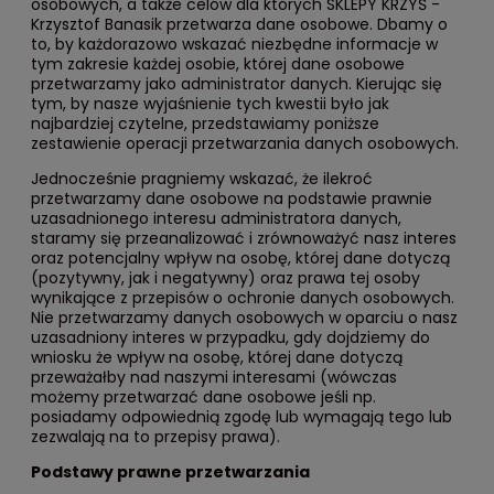
osobowych, a także celów dla których SKLEPY KRZYŚ -
Krzysztof Banasik przetwarza dane osobowe. Dbamy o
to, by każdorazowo wskazać niezbędne informacje w
tym zakresie każdej osobie, której dane osobowe
przetwarzamy jako administrator danych. Kierując się
tym, by nasze wyjaśnienie tych kwestii było jak
najbardziej czytelne, przedstawiamy poniższe
zestawienie operacji przetwarzania danych osobowych.
Jednocześnie pragniemy wskazać, że ilekroć
przetwarzamy dane osobowe na podstawie prawnie
uzasadnionego interesu administratora danych,
staramy się przeanalizować i zrównoważyć nasz interes
oraz potencjalny wpływ na osobę, której dane dotyczą
(pozytywny, jak i negatywny) oraz prawa tej osoby
wynikające z przepisów o ochronie danych osobowych.
Nie przetwarzamy danych osobowych w oparciu o nasz
uzasadniony interes w przypadku, gdy dojdziemy do
wniosku że wpływ na osobę, której dane dotyczą
przeważałby nad naszymi interesami (wówczas
możemy przetwarzać dane osobowe jeśli np.
posiadamy odpowiednią zgodę lub wymagają tego lub
zezwalają na to przepisy prawa).
Podstawy prawne przetwarzania