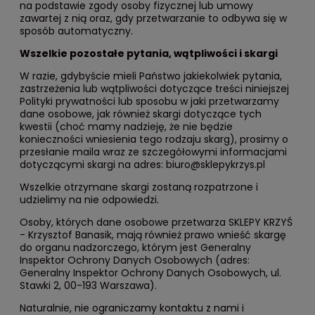
na podstawie zgody osoby fizycznej lub umowy
zawartej z nią oraz, gdy przetwarzanie to odbywa się w
sposób automatyczny.
Wszelkie pozostałe pytania, wątpliwości i skargi
W razie, gdybyście mieli Państwo jakiekolwiek pytania,
zastrzeżenia lub wątpliwości dotyczące treści niniejszej
Polityki prywatności lub sposobu w jaki przetwarzamy
dane osobowe, jak również skargi dotyczące tych
kwestii (choć mamy nadzieję, że nie będzie
konieczności wniesienia tego rodzaju skarg), prosimy o
przesłanie maila wraz ze szczegółowymi informacjami
dotyczącymi skargi na adres: biuro@sklepykrzys.pl
Wszelkie otrzymane skargi zostaną rozpatrzone i
udzielimy na nie odpowiedzi.
Osoby, których dane osobowe przetwarza SKLEPY KRZYŚ
- Krzysztof Banasik, mają również prawo wnieść skargę
do organu nadzorczego, którym jest Generalny
Inspektor Ochrony Danych Osobowych (adres:
Generalny Inspektor Ochrony Danych Osobowych, ul.
Stawki 2, 00-193 Warszawa).
Naturalnie, nie ograniczamy kontaktu z nami i