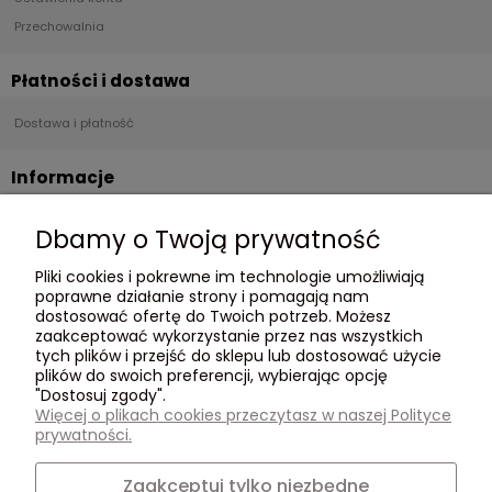
Przechowalnia
Płatności i dostawa
Dostawa i płatność
Informacje
Regulamin
Dbamy o Twoją prywatność
Polityka Prywatności
Pliki cookies i pokrewne im technologie umożliwiają
poprawne działanie strony i pomagają nam
O nas
dostosować ofertę do Twoich potrzeb. Możesz
zaakceptować wykorzystanie przez nas wszystkich
O Nas
tych plików i przejść do sklepu lub dostosować użycie
plików do swoich preferencji, wybierając opcję
Opinie Trustmate
"Dostosuj zgody".
Kontakt
Więcej o plikach cookies przeczytasz w naszej Polityce
795 562 107
prywatności.
Zaakceptuj tylko niezbędne
Social