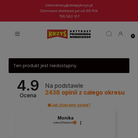
internetowy@sklepykrzys.pl
Darmowa dostawa już od 99 PLN
795 562 107
Ten produkt jest niedostępny.
4.9
Na podstawie
2438
opinii
z całego okresu
Ocena
Jak zbieramy opinie?
Monika
zweryfikowano