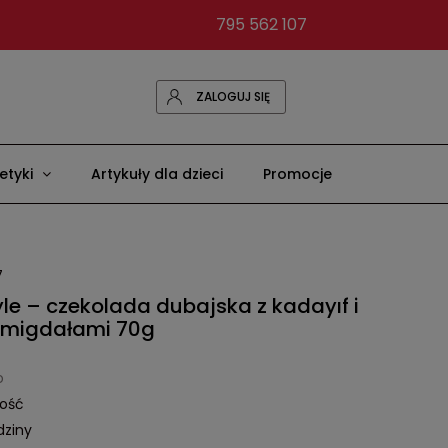
795 562 107
ZALOGUJ SIĘ
tyki
Artykuły dla dzieci
Promocje
7
yle – czekolada dubajska z kadayıf i
migdałami 70g
o
lość
dziny