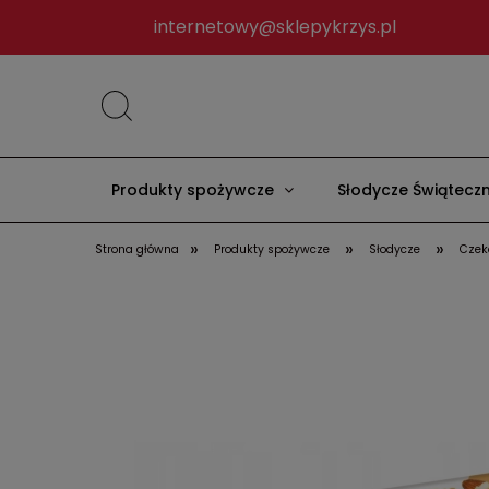
internetowy@sklepykrzys.pl
Produkty spożywcze
Słodycze Świątecz
»
»
»
Strona główna
Produkty spożywcze
Słodycze
Czek
Nowości
Kontakt