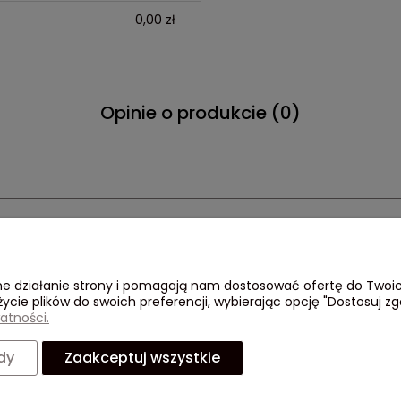
0,00 zł
Opinie o produkcie (0)
Płatności i dostawa
Informacje
O 
awne działanie strony i pomagają nam dostosować ofertę do Two
Dostawa i płatność
Regulamin
O 
życie plików do swoich preferencji, wybierając opcję "Dostosuj zg
Polityka Prywatności
Op
atności.
Ko
79
dy
Zaakceptuj wszystkie