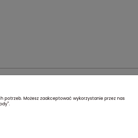
nas
Social
ich potrzeb. Możesz zaakceptować wykorzystanie przez nas
Nas
Nasz
ody".
Instagram
inie Trustmate
Nasz
ntakt
Facebook
5 562 107