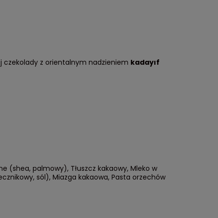
ej czekolady z orientalnym nadzieniem
kadayıf
nne (shea, palmowy), Tłuszcz kakaowy, Mleko w
necznikowy, sól), Miazga kakaowa, Pasta orzechów