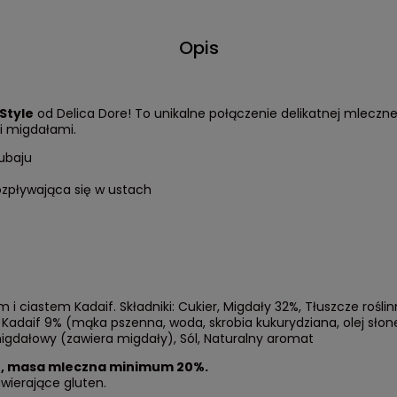
Opis
Style
od Delica Dore! To unikalne połączenie delikatnej mleczn
i migdałami.
ubaju
ozpływająca się w ustach
ciastem Kadaif. Składniki: Cukier, Migdały 32%, Tłuszcze rośli
 Kadaif 9% (mąka pszenna, woda, skrobia kukurydziana, olej sło
igdałowy (zawiera migdały), Sól, Naturalny aromat
, masa mleczna minimum 20%.
awierające gluten.