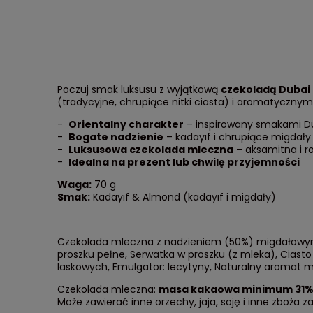
Poczuj smak luksusu z wyjątkową
czekoladą Dubai 
(tradycyjne, chrupiące nitki ciasta) i aromatycznym
-
Orientalny charakter
– inspirowany smakami D
-
Bogate nadzienie
– kadayıf i chrupiące migdały
-
Luksusowa czekolada mleczna
– aksamitna i r
-
Idealna na prezent lub chwilę przyjemności
Waga:
70 g
Smak:
Kadayıf & Almond (kadayıf i migdały)
Czekolada mleczna z nadzieniem (50%) migdałowym i 
proszku pełne, Serwatka w proszku (z mleka), Ciasto
laskowych, Emulgator: lecytyny, Naturalny aromat m
Czekolada mleczna:
masa kakaowa minimum 31%
Może zawierać inne orzechy, jaja, soję i inne zboża z