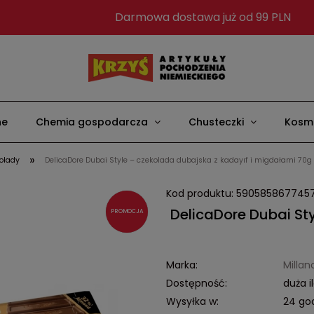
Darmowa dostawa już od 99 PLN
ne
Chemia gospodarcza
Chusteczki
Kosme
»
olady
DelicaDore Dubai Style – czekolada dubajska z kadayıf i migdałami 70g
Kod produktu:
590585867745
DelicaDore Dubai St
PROMOCJA
Marka:
Millan
Dostępność:
duża i
Wysyłka w:
24 go