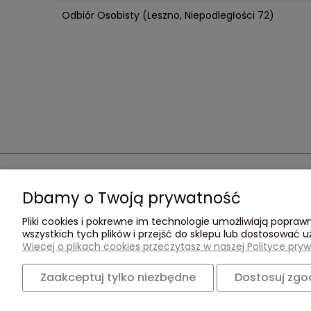
Odbiór Osobisty
(Leszno, Niepodległości 72)
Pomoc
Moje konto
Dbamy o Twoją prywatność
Pliki cookies i pokrewne im technologie umożliwiają popr
Odstąpienie umowy /
Twoje zamówienia
wszystkich tych plików i przejść do sklepu lub dostosować u
reklamacje
Ustawienia konta
Więcej o plikach cookies przeczytasz w naszej Polityce pryw
Przechowalnia
Zaakceptuj tylko niezbędne
Dostosuj zgo