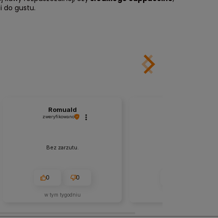
 do gustu.
Romuald
Magda
zweryfikowano
zweryfikowano
Bez zarzutu.
Wszystko super.
0
0
0
0
w tym tygodniu
w tym tygodniu