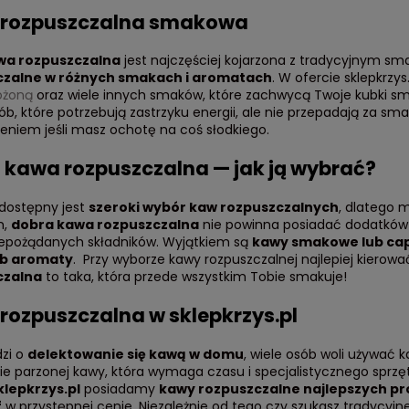
rozpuszczalna smakowa
wa rozpuszczalna
jest najczęściej kojarzona z tradycyjnym s
czalne w różnych smakach i aromatach
. W ofercie sklepkrzys
ożoną
oraz wiele innych smaków, które zachwycą Twoje kubki 
sób, które potrzebują zastrzyku energii, ale nie przepadają za 
eniem jeśli masz ochotę na coś słodkiego.
 kawa rozpuszczalna — jak ją wybrać?
 dostępny jest
szeroki wybór kaw rozpuszczalnych
, dlatego 
m,
dobra kawa rozpuszczalna
nie powinna posiadać dodatków 
iepożądanych składników. Wyjątkiem są
kawy smakowe lub ca
ub aromaty
. Przy wyborze kawy rozpuszczalnej najlepiej kierow
czalna
to taka, która przede wszystkim Tobie smakuje!
rozpuszczalna w sklepkrzys.pl
dzi o
delektowanie się kawą w domu
, wiele osób woli używać 
ie parzonej kawy, która wymaga czasu i specjalistycznego sprzę
klepkrzys.pl
posiadamy
kawy rozpuszczalne najlepszych p
f
w przystępnej cenie. Niezależnie od tego czy szukasz tradycyjne