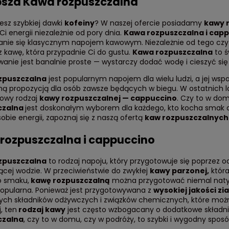
psza Kawa rozpuszczalna
esz szybkiej dawki
kofeiny
? W naszej ofercie posiadamy
kawy 
i energii niezależnie od pory dnia.
Kawa rozpuszczalna i cap
anie się klasycznym napojem kawowym. Niezależnie od tego czy
z kawę, która przypadnie Ci do gustu.
Kawa rozpuszczalna
to ś
anie jest banalnie proste — wystarczy dodać wodę i cieszyć si
zpuszczalna
jest popularnym napojem dla wielu ludzi, a jej wsp
lną propozycją dla osób zawsze będących w biegu. W ostatnich l
nowy rodzaj
kawy rozpuszczalnej — cappuccino
. Czy to w do
czalna
jest doskonałym wyborem dla każdego, kto kocha smak do
obie energii, zapoznaj się z naszą ofertą
kaw rozpuszczalnych
rozpuszczalna i cappuccino
zpuszczalna
to rodzaj napoju, który przygotowuje się poprzez 
ącej wodzie. W przeciwieństwie do zwykłej
kawy parzonej,
która
 smaku,
kawę rozpuszczalną
można przygotować niemal natych
popularna. Ponieważ jest przygotowywana z
wysokiej jakości zi
ych składników odżywczych i związków chemicznych, które możn
, ten
rodzaj kawy
jest często wzbogacany o dodatkowe składniki
czalna
, czy to w domu, czy w podróży, to szybki i wygodny spos