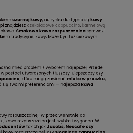
makiem
czarnej kawy
, na rynku dostępne są
kawy
.pl znajdziesz
czekoladowe cappuccino
,
karmelową
smakowe.
Smakowa kawa rozpuszczalna
sprawdzi
smakiem tradycyjnej kawy. Może być też ciekawym
można mieć problem z wyborem najlepszej. Przede
w postaci utwardzonych tłuszczy, ulepszaczy czy
ppuccino
, które mogą zawierać
mleko w proszku,
ać się swoimi preferencjami — najlepsza
kawa
kawy rozpuszczalnej. W przeciwieństwie do
tu, kawa rozpuszczalna jest szybka i wygodna. W
roducentów
takich jak
Jacobs, Nescafe czy
j kawy rozpuszczalnej, czy
słodkiego cappuccino
,