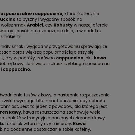
rozpuszczalne i cappuccino
, które skutecznie
puccino
to pyszny i wygodny sposób na
 wolisz smak
Arabici
, czy
Robusty
w naszej ofercie
wietny sposób na rozpoczęcie dnia, a w dodatku
ę smakiem!
aniały smak i wygoda w przygotowaniu sprawiają, że
atach coraz większą popularnością cieszy się
mu, czy w podróży, zarówno
cappuccino
jak i
kawa
brej kawy. Jeśli więc szukasz szybkiego sposobu na
 i cappuccino
.
odwodnienie fusów z kawy, a następnie rozpuszczenie
 zwykle wymaga kilku minut parzenia, aby nabrała
miast. Jest to jeden z powodów, dla którego jest
aren kawy
, kawa rozpuszczalna zachowuje wiele
a znaleźć w tradycyjnie parzonych ziarnach kawy.
, takie jak witaminy czy minerały.
Kawa
ób na codzienne dostarczanie sobie kofeiny.