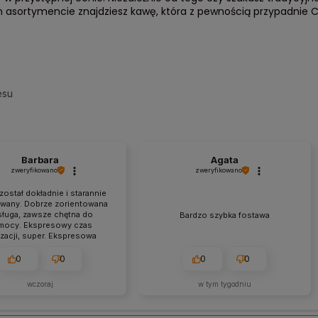
 asortymencie znajdziesz kawę, która z pewnością przypadnie Ci
esu
Barbara
Agata
zweryfikowano
zweryfikowano
został dokładnie i starannie
wany. Dobrze zorientowana
ługa, zawsze chętna do
Bardzo szybka fostawa
mocy. Ekspresowy czas
izacji, super. Ekspresowa
łka, towar bez zarzutów.
Fantastyczny kontakt.
0
0
0
0
wczoraj
w tym tygodniu