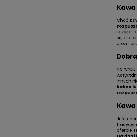
Kawa 
Choć
ka
rozpusz
kawę mr
się dla o
urozmaic
Dobra
Na rynku
wszystki
innych n
kakao l
rozpusz
Kawa 
Jeśli cho
tradycyjn
ofercie
s
Davidof