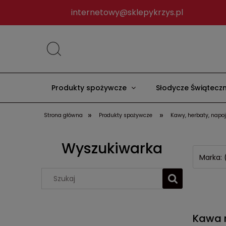
internetowy@sklepykrzys.pl
Produkty spożywcze
Słodycze Świątecz
»
»
Strona główna
Produkty spożywcze
Kawy, herbaty, napo
Nowości
Kontakt
Wyszukiwarka
Marka: 
Kawa r