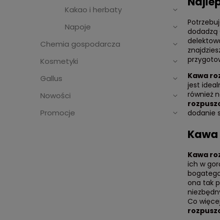
Najle
Kakao i herbaty
Potrzebuj
Napoje
dodadzą C
delektow
Chemia gospodarcza
znajdzies
przygotow
Kosmetyki
Kawa ro
Gallus
jest idea
również 
Nowości
rozpusz
Promocje
dodanie s
Kawa 
Kawa ro
ich w gor
bogatego
ona tak 
niezbędn
Co więcej
rozpusz