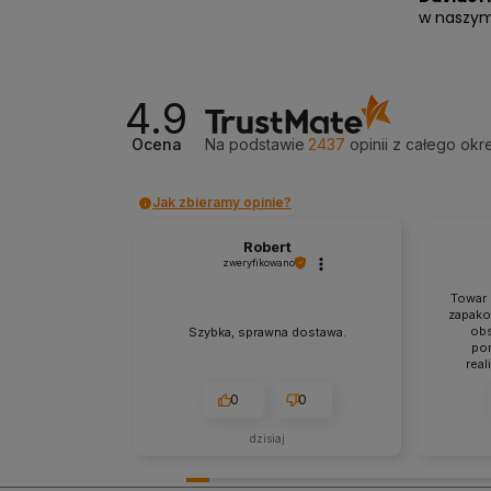
w naszym
4.9
Ocena
Na podstawie
2437
opinii
z całego okr
Jak zbieramy opinie?
Robert
zweryfikowano
Towar 
zapako
obs
Szybka, sprawna dostawa.
po
real
wysy
0
0
dzisiaj